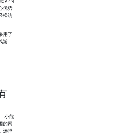
款VPN
心优势
轻松访
采用了
线游
、
有
。
小熊
围的网
，选择