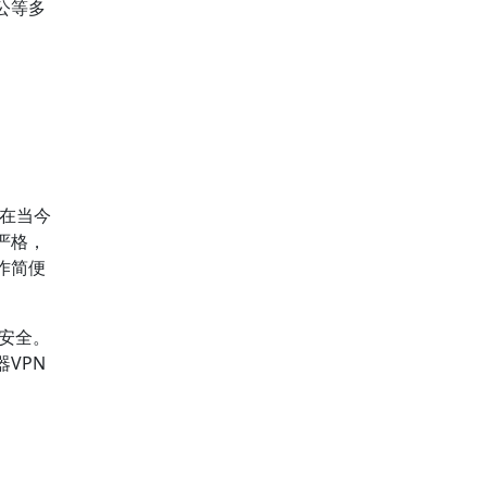
公等多
在当今
严格，
作简便
息安全。
VPN