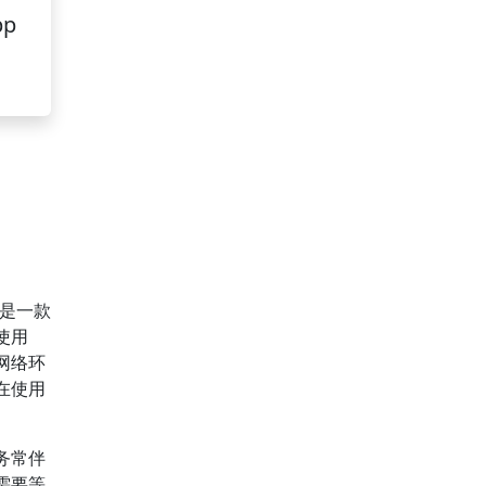
pp
N是一款
使用
网络环
在使用
务常伴
需要等