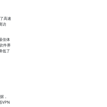
了高速
境访
最佳体
，软件界
降低了
据，
VPN