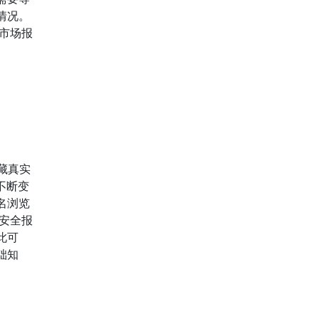
情况。
N市场报
藏真实
不断变
名浏览
安全报
此可
础知