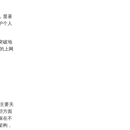
，显著
护个人
突破地
下的上网
，主要关
些方面
保在不
架构，